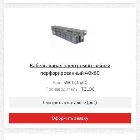
Ваш e-mail
Ваш телефон
Прикрепить файл
Комментарий
Добавить файл
Комментарий к заказу
Кабель-канал электромонтажный
перфорированный 40х60
Код:
SWD 40х60
Производитель:
TBLOC
Смотреть в каталоге (pdf)
Я даю свое согласие на обработку моих
персональных данных в соответствии с
Оформить заявку
Политикой обработки персональных данных
*
* — поля, обязательные для заполнения
Согласен(-на) на получение рассылки