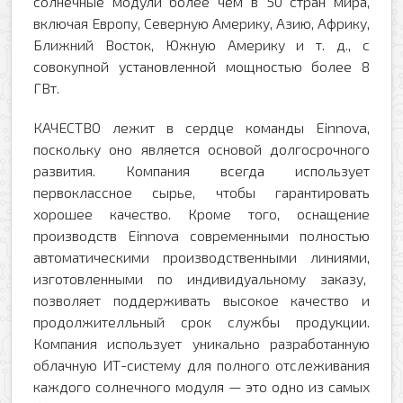
солнечные модули более чем в 50 стран мира,
Комментарий
включая Европу, Северную Америку, Азию, Африку,
Добавить файл
Ближний Восток, Южную Америку и т. д., с
совокупной установленной мощностью более 8
Комментарий к заказу
ГВт.
КАЧЕСТВО лежит в сердце команды Einnova,
поскольку оно является основой долгосрочного
развития.
Компания всегда использует
первоклассное сырье, чтобы гарантировать
Я даю свое согласие на обработку моих
хорошее качество.
Кроме того, оснащение
персональных данных в соответствии с
производств Einnova современными полностью
Политикой обработки персональных данных
*
автоматическими производственными линиями,
* — поля, обязательные для заполнения
Согласен(-на) на получение рассылки
изготовленными по индивидуальному заказу,
позволяет поддерживать высокое качество и
Я даю свое согласие на обработку моих
Перезвоните мне
персональных данных в соответствии с
продолжителльный срок службы продукции.
Политикой обработки персональных данных
*
Компания
использует уникально разработанную
облачную ИТ-систему для полного отслеживания
* — поля, обязательные для заполнения
каждого солнечного модуля — это одно из самых