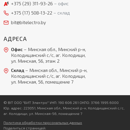
+375 (29)
311-93-26
офис
+375 (17)
508-13-22
склад
bit@bitelectro.by
АДРЕСА
Офис
– Минская обл., Минский р-н,
Колодищанский с/с, аг. Колодищи,
ул. Минская, 56, этаж 2
Склад
– Минская обл., Минский р-н,
Колодищанский с/с, аг. Колодищи,
ул. Минская, 56, помещение 7
© BIT ООО "БИТ Электро" УНП: 190 606 261 ОКПО: 3766 1995 6000
Юр. адрес: 223051, Минская обл., Минский р-н, Колодищанский с/с,
аг. Колодищи, ул. Минская-56, помещение 7
Политика обработки персональных данных
Поделиться страницей: