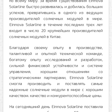
по всему миру.
За время существования Einnova
Solarline быстро развивалась и добилась больших
успехов, превратившись в одного из ведущих
производителей солнечных модулей в мире.
Einnova Solarline в течение последних трех лет
входит в число 20 крупнейших производителей
Оформить заявку
солнечных модулей в Китае.
Ваше имя
Благодаря своему опыту в производстве,
талантливой и опытной технической команде,
Заказать обратный звонок
богатому опыту исследований и разработок,
сильной финансовой устойчивости и системе
Ваш телефон
управления, хорошим отношениям со
Ваше имя
стратегическими партнерами, Einnova Solarline
смогла производить и поставлять самые
надежные солнечные модули в мире с хорошим
Ваш e-mail
Ваш телефон
качеством.
качество и конкурентоспособные цены.
На сегодняшний день Einnova Solarline поставила
Прикрепить файл