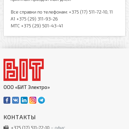
Прикрепить файл
Комментарий
Все справки по телефонам: +375 (17) 511-72-10, 11
Добавить файл
А1 +375 (29) 311-93-26
МТС +375 (29) 501-43-41
Комментарий к заказу
Я даю свое согласие на обработку моих
персональных данных в соответствии с
Политикой обработки персональных данных
*
ООО «БИТ Электро»
* — поля, обязательные для заполнения
Согласен(-на) на получение рассылки
Я даю свое согласие на обработку моих
Перезвоните мне
персональных данных в соответствии с
Политикой обработки персональных данных
*
КОНТАКТЫ
* — поля, обязательные для заполнения
+375 (17)
511-72-10
офис