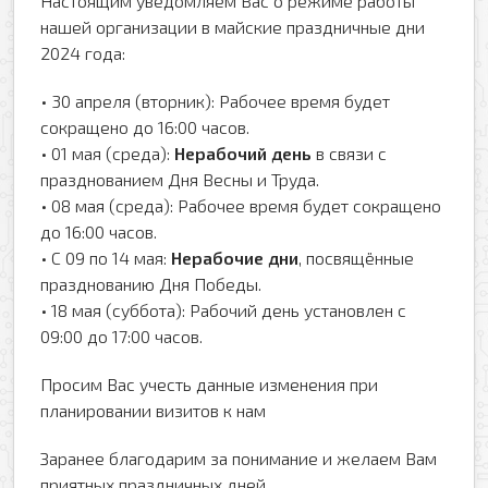
Настоящим уведомляем Вас о режиме работы
нашей организации в майские праздничные дни
2024 года:
• 30 апреля (вторник): Рабочее время будет
сокращено до 16:00 часов.
Оформить заявку
• 01 мая (среда):
Нерабочий день
в связи с
празднованием Дня Весны и Труда.
• 08 мая (среда): Рабочее время будет сокращено
Ваше имя
до 16:00 часов.
• С 09 по 14 мая:
Нерабочие дни
, посвящённые
Заказать обратный звонок
празднованию Дня Победы.
Ваш телефон
• 18 мая (суббота): Рабочий день установлен с
Ваше имя
09:00 до 17:00 часов.
Просим Вас учесть данные изменения при
Ваш e-mail
планировании визитов к нам
Ваш телефон
Заранее благодарим за понимание и желаем Вам
приятных праздничных дней.