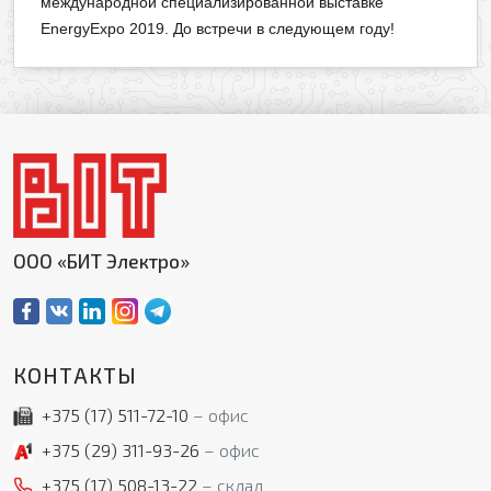
международной специализированной выставке
Ваш телефон
EnergyExpo 2019. До встречи в следующем году!
Ваше имя
Ваш e-mail
Ваш телефон
Прикрепить файл
Комментарий
ООО «БИТ Электро»
Добавить файл
Комментарий к заказу
КОНТАКТЫ
+375 (17)
511-72-10
офис
+375 (29)
311-93-26
офис
Я даю свое согласие на обработку моих
+375 (17)
508-13-22
склад