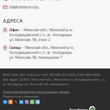
персональных данных в соответствии с
Политикой обработки персональных данных
*
bit@bitelectro.by
* — поля, обязательные для заполнения
Согласен(-на) на получение рассылки
АДРЕСА
Я даю свое согласие на обработку моих
Перезвоните мне
персональных данных в соответствии с
Офис
– Минская обл., Минский р-н,
Политикой обработки персональных данных
*
Колодищанский с/с, аг. Колодищи,
ул. Минская, 56, этаж 2
* — поля, обязательные для заполнения
Склад
– Минская обл., Минский р-н,
Отправить
Колодищанский с/с, аг. Колодищи,
ул. Минская, 56, помещение 7
© BIT ООО "БИТ Электро" УНП: 190 606 261 ОКПО: 3766 1995 6000
Юр. адрес: 223051, Минская обл., Минский р-н, Колодищанский с/с,
аг. Колодищи, ул. Минская-56, помещение 7
Политика обработки персональных данных
Поделиться страницей: