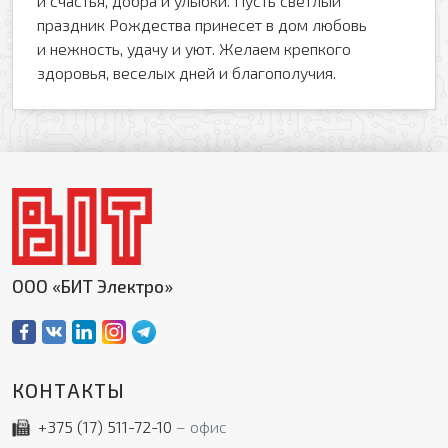
и счастья, добра и улыбки. Пусть светлый
Заказать обратный звонок
праздник Рождества принесет в дом любовь
и нежность, удачу и уют. Желаем крепкого
Ваш телефон
Ваше имя
здоровья, веселых дней и благополучия.
Ваш e-mail
Ваш телефон
Прикрепить файл
Комментарий
Добавить файл
ООО «БИТ Электро»
Комментарий к заказу
КОНТАКТЫ
+375 (17)
511-72-10
офис