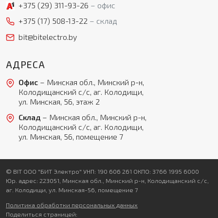
Я даю свое согласие на обработку моих
+375 (29)
311-93-26
офис
персональных данных в соответствии с
+375 (17)
508-13-22
склад
Политикой обработки персональных данных
*
bit@bitelectro.by
* — поля, обязательные для заполнения
Согласен(-на) на получение рассылки
Я даю свое согласие на обработку моих
Перезвоните мне
АДРЕСА
персональных данных в соответствии с
Политикой обработки персональных данных
*
Офис
– Минская обл., Минский р-н,
* — поля, обязательные для заполнения
Колодищанский с/с, аг. Колодищи,
ул. Минская, 56, этаж 2
Отправить
Склад
– Минская обл., Минский р-н,
Колодищанский с/с, аг. Колодищи,
ул. Минская, 56, помещение 7
© BIT ООО "БИТ Электро" УНП: 190 606 261 ОКПО: 3766 1995 6000
Юр. адрес: 223051, Минская обл., Минский р-н, Колодищанский с/с,
аг. Колодищи, ул. Минская-56, помещение 7
Политика обработки персональных данных
Поделиться страницей: