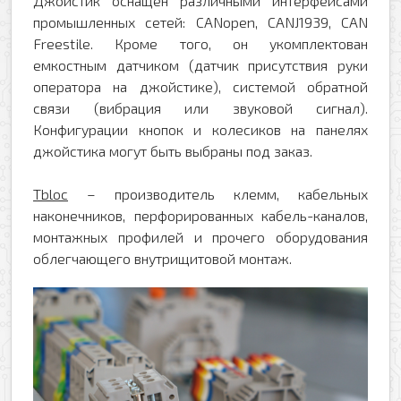
Джойстик оснащен различными интерфейсами
Ваш телефон
Ваше имя
промышленных сетей: CANopen, CANJ1939, CAN
Freestile. Кроме того, он укомплектован
емкостным датчиком (датчик присутствия руки
Ваш e-mail
оператора на джойстике), системой обратной
Ваш телефон
связи (вибрация или звуковой сигнал).
Конфигурации кнопок и колесиков на панелях
джойстика могут быть выбраны под заказ.
Прикрепить файл
Комментарий
Tbloc
– производитель клемм, кабельных
Добавить файл
наконечников, перфорированных кабель-каналов,
монтажных профилей и прочего оборудования
Комментарий к заказу
облегчающего внутрищитовой монтаж.
Я даю свое согласие на обработку моих
персональных данных в соответствии с