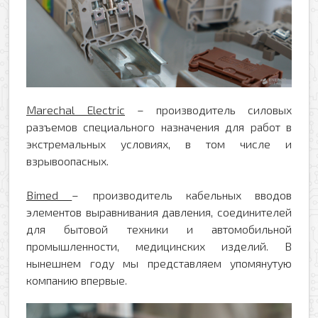
Политикой обработки персональных данных
*
* — поля, обязательные для заполнения
Согласен(-на) на получение рассылки
Я даю свое согласие на обработку моих
Перезвоните мне
персональных данных в соответствии с
Политикой обработки персональных данных
*
* — поля, обязательные для заполнения
Marechal Electric
– производитель силовых
разъемов специального назначения для работ в
Отправить
экстремальных условиях, в том числе и
взрывоопасных.
Bimed
– производитель кабельных вводов
элементов выравнивания давления, соединителей
для бытовой техники и автомобильной
промышленности, медицинских изделий. В
нынешнем году мы представляем упомянутую
компанию впервые.