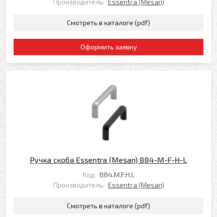
Производитель:
Essentra (Mesan)
Ваш e-mail
Смотреть в каталоге (pdf)
Ваш телефон
Оформить заявку
Прикрепить файл
Комментарий
Добавить файл
Комментарий к заказу
Ручка скоба Essentra (Mesan) 884-M-F-H-L
Я даю свое согласие на обработку моих
Код:
884.M.F.H.L
персональных данных в соответствии с
Производитель:
Essentra (Mesan)
Политикой обработки персональных данных
*
Смотреть в каталоге (pdf)
* — поля, обязательные для заполнения
Согласен(-на) на получение рассылки