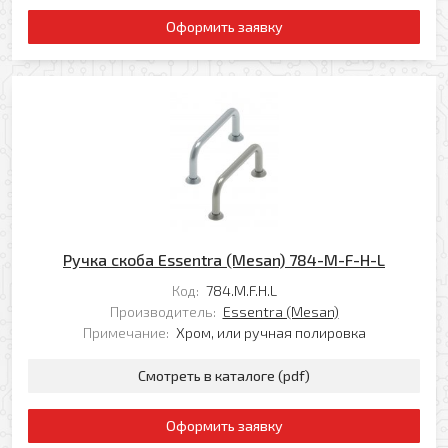
Я даю свое согласие на обработку моих
Перезвоните мне
Оформить заявку
персональных данных в соответствии с
Политикой обработки персональных данных
*
* — поля, обязательные для заполнения
Отправить
Ручка скоба Essentra (Mesan) 784-M-F-H-L
Код:
784.M.F.H.L
Производитель:
Essentra (Mesan)
Примечание:
Хром, или ручная полировка
Смотреть в каталоге (pdf)
Оформить заявку