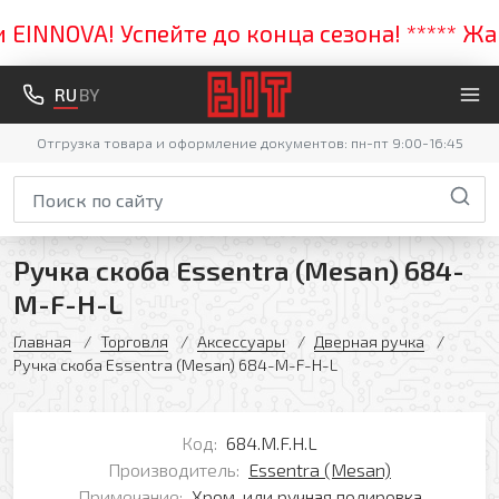
NNOVA! Успейте до конца сезона! ***** Жарк
RU
BY
Отгрузка товара и оформление документов: пн-пт 9:00-16:45
Ручка скоба Essentra (Mesan) 684-
M-F-H-L
Главная
Торговля
Аксессуары
Дверная ручка
Ручка скоба Essentra (Mesan) 684-M-F-H-L
Код:
684.M.F.H.L
Производитель:
Essentra (Mesan)
Примечание:
Хром, или ручная полировка