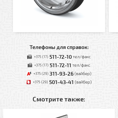
Ваш e-mail
Ваш телефон
Прикрепить файл
Комментарий
Телефоны для справок:
Добавить файл
511-72-10
тел/факс
+375 (17)
Комментарий к заказу
511-72-11
тел/факс
+375 (17)
311-93-26
(вайбер)
+375 (29)
501-43-41
(вайбер)
+375 (29)
Смотрите также:
Я даю свое согласие на обработку моих
персональных данных в соответствии с
Политикой обработки персональных данных
*
* — поля, обязательные для заполнения
Согласен(-на) на получение рассылки