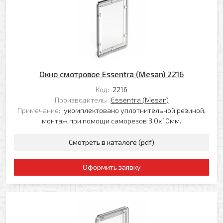
Я даю свое согласие на обработку моих
Перезвоните мне
персональных данных в соответствии с
Политикой обработки персональных данных
*
* — поля, обязательные для заполнения
Отправить
Окно смотровое Essentra (Mesan) 2216
Код:
2216
Производитель:
Essentra (Mesan)
Примечание:
укомплектовано уплотнительной резиной,
монтаж при помощи саморезов 3,0х10мм.
Смотреть в каталоге (pdf)
Оформить заявку