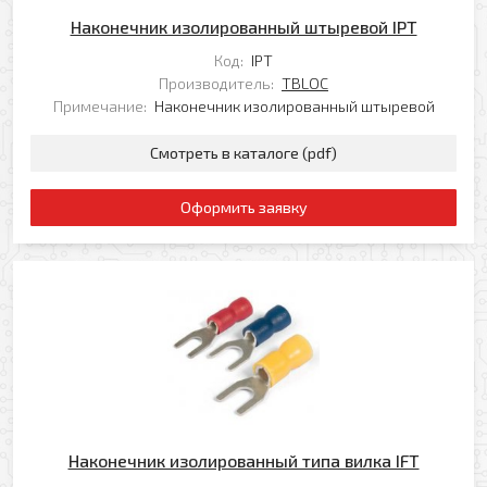
Прикрепить файл
Комментарий
Наконечник изолированный штыревой IPT
Добавить файл
Код:
IPT
Производитель:
TBLOC
Комментарий к заказу
Примечание:
Наконечник изолированный штыревой
Смотреть в каталоге (pdf)
Оформить заявку
Я даю свое согласие на обработку моих
персональных данных в соответствии с
Политикой обработки персональных данных
*
* — поля, обязательные для заполнения
Согласен(-на) на получение рассылки
Я даю свое согласие на обработку моих
Перезвоните мне
персональных данных в соответствии с
Политикой обработки персональных данных
*
* — поля, обязательные для заполнения
Наконечник изолированный типа вилка IFT