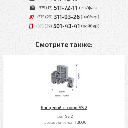
Комментарий
511-72-11
тел/факс
+375 (17)
Добавить файл
311-93-26
(вайбер)
+375 (29)
Комментарий к заказу
501-43-41
(вайбер)
+375 (29)
Смотрите также:
Я даю свое согласие на обработку моих
персональных данных в соответствии с
Политикой обработки персональных данных
*
* — поля, обязательные для заполнения
Согласен(-на) на получение рассылки
Я даю свое согласие на обработку моих
Перезвоните мне
персональных данных в соответствии с
Политикой обработки персональных данных
*
Концевой стопор SS 2
* — поля, обязательные для заполнения
Код:
SS 2
Производитель:
TBLOC
Отправить