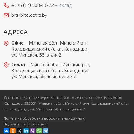
+375 (17)
508-13-22
склад
bit@bitelectro.by
АДРЕСА
Офис
– Минская обл., Минский р-н,
Колодищанский с/с, аг. Колодищи,
ул. Минская, 56, этаж 2
Склад
– Минская обл., Минский р-н,
Колодищанский с/с, аг. Колодищи,
ул. Минская, 56, помещение 7
© BIT ООО "БИТ Электро" УНП: 190 606 261 ОКПО: 3766 1995 6000
Юр. адрес: 223051, Минская обл., Минский р-н, Колодищанский с/с,
аг. Колодищи, ул. Минская-56, помещение 7
Политика обработки персональных данных
Поделиться страницей: