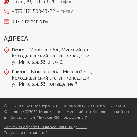
+375 (29)
311-93-26
офис
+375 (17)
508-13-22
склад
bit@bitelectro.by
АДРЕСА
Офис
– Минская обл., Минский р-н,
Колодищанский с/с, аг. Колодищи,
ул. Минская, 56, этаж 2
Склад
– Минская обл., Минский р-н,
Колодищанский с/с, аг. Колодищи,
ул. Минская, 56, помещение 7
© BIT ООО "БИТ Электро" УНП: 190 606 261 ОКПО: 3766 1995 6000
Юр. адрес: 223051, Минская обл., Минский р-н, Колодищанский с/с,
аг. Колодищи, ул. Минская-56, помещение 7
Политика обработки персональных данных
Поделиться страницей: