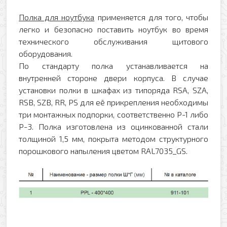
Полка для ноутбука
применяется для того, чтобы
легко и безопасно поставить ноутбук во время
технического обслуживания щитового
оборудования.
По стандарту полка устанавливается на
Оформить заявку
внутренней стороне двери корпуса. В случае
установки полки в шкафах из типоряда RSA, SZA,
RSB, SZB, RR, PS для её прикрепления необходимы
Ваше имя
три монтажных подпорки, соответственно Р-1 либо
Р-3. Полка изготовлена из оцинкованной стали
Заказать обратный звонок
толщиной 1,5 мм, покрыта методом структурного
Ваш телефон
порошкового напыления цветом RAL7035_GS.
Ваше имя
Ваш e-mail
Ваш телефон