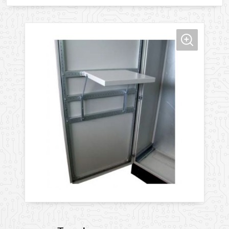
Прикрепить файл
Комментарий
Добавить файл
Комментарий к заказу
Я даю свое согласие на обработку моих
персональных данных в соответствии с
Политикой обработки персональных данных
*
* — поля, обязательные для заполнения
Согласен(-на) на получение рассылки
Я даю свое согласие на обработку моих
Перезвоните мне
персональных данных в соответствии с
Политикой обработки персональных данных
*
* — поля, обязательные для заполнения