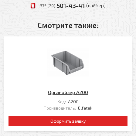
501-43-41
(вайбер)
+375 (29)
Смотрите также:
Оформить заявку
Ваше имя
Заказать обратный звонок
Ваш телефон
Ваше имя
Органайзер А200
Ваш e-mail
Ваш телефон
Код:
А200
Производитель:
Elfatek
Оформить заявку
Прикрепить файл
Комментарий
Добавить файл