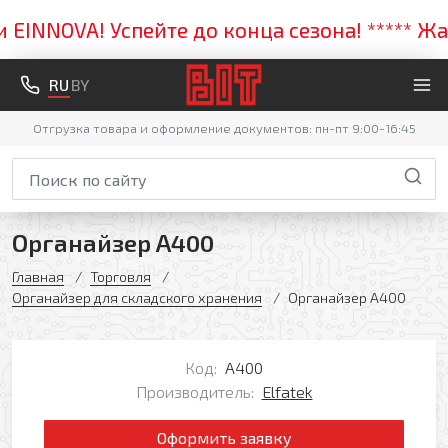
NNOVA! Успейте до конца сезона! ***** Жарк
RU
BY
Отгрузка товара и оформление документов: пн-пт 9:00-16:45
Органайзер А400
Главная
Торговля
Органайзер для складского хранения
Органайзер А400
Код:
А400
Производитель:
Elfatek
Оформить заявку