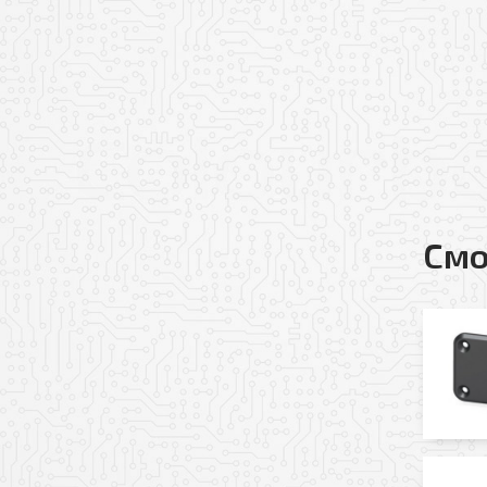
Ваш телефон
Ваш e-mail
Прикрепить файл
Смо
Добавить файл
Согласен(-на) на по
Я даю свое согласие
Политикой обработк
* — поля, обязательные 