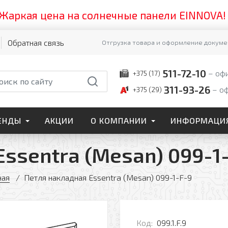
кая цена на солнечные панели EINNOVA! Успе
Обратная связь
Отгрузка товара и оформление докумен
511-72-10
оф
+375 (17)
311-93-26
о
+375 (29)
ЕНДЫ
АКЦИИ
О КОМПАНИИ
ИНФОРМАЦИ
ssentra (Mesan) 099-1
ная
Петля накладная Essentra (Mesan) 099-1-F-9
Код:
099.1.F.9