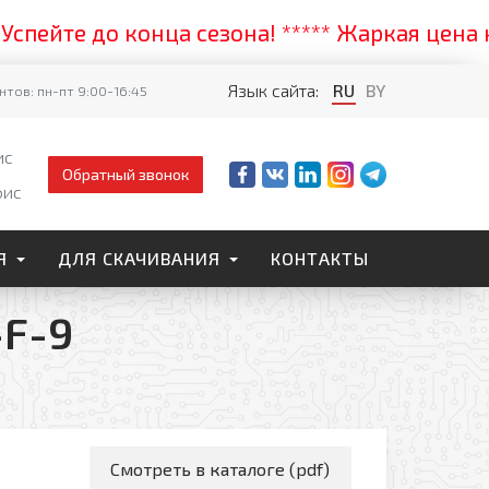
йте до конца сезона! ***** Жаркая цена на с
Язык сайта:
RU
BY
тов: пн-пт 9:00-16:45
ис
Обратный звонок
фис
Я
ДЛЯ СКАЧИВАНИЯ
КОНТАКТЫ
-F-9
Смотреть в каталоге (pdf)