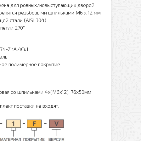
ачена для ровных/невыступающих дверей
крепятся резьбовыми шпильками M6 x 12 мм
ей стали (AISI 304)
петли 270°
74-ZnAl4Cu1
аль
ное полимерное покрытие
овая со шпильками 4х(М6х12), 76х50мм
лект поставки не входят.