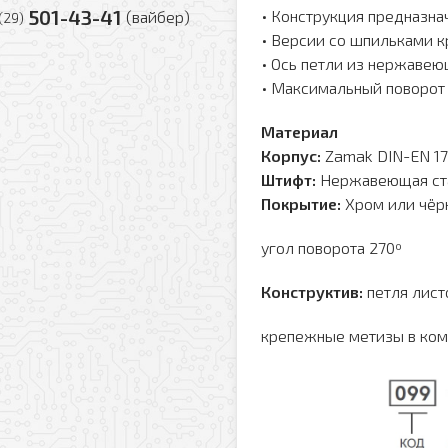
501-43-41
• Конструкция предназн
(вайбер)
(29)
• Версии со шпильками 
• Ось петли из нержавеющ
• Максимальный поворот 
Материал
Корпус:
Zamak DIN-EN 17
Штифт
:
Нержавеющая ст
Покрытие:
Хром или чёр
угол поворота 270º
Конструктив:
петля лист
Заказать обратный звонок
крепежные метизы в комп
у
Ваше имя
Комментарий к заказу