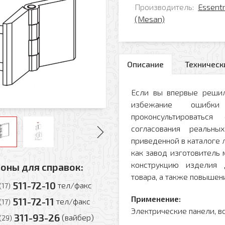
Производитель:
Essent
(Mesan)
Описание
Техническ
Если вы впервые решил
избежание ошибк
проконсультировать
согласования реальн
приведенной в каталоге л
как завод изготовитель
конструкцию изделия 
оны для справок:
товара, а также повышени
511-72-10
тел/факс
(17)
Применение:
511-72-11
тел/факс
(17)
Электрические панели, в
311-93-26
(вайбер)
(29)