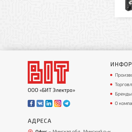
ИНФО
Произв
Торговл
ООО «БИТ Электро»
Бренды
О комп
АДРЕСА
Офис
– Минская обл., Минский р-н,