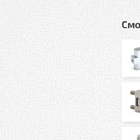
Согласен(-на) на по
Я даю свое согласие
Политикой обработк
Смо
* — поля, обязательные 