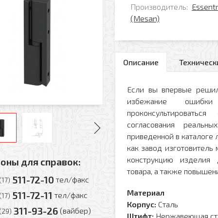
Производитель:
Essent
(Mesan)
Описание
Техническ
Если вы впервые решил
избежание ошибк
проконсультировать
согласования реальн
приведенной в каталоге л
как завод изготовитель
конструкцию изделия 
оны для справок:
товара, а также повышени
511-72-10
тел/факс
(17)
Материал
511-72-11
тел/факс
(17)
Корпус:
Сталь
311-93-26
(вайбер)
(29)
Штифт:
Нержавеющая ст