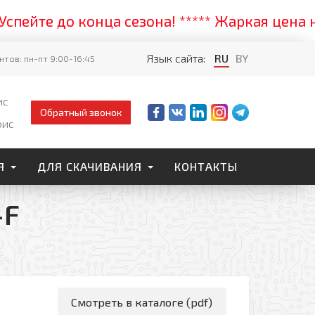
е до конца сезона! ***** Жаркая цена на со
Язык сайта:
RU
BY
тов: пн-пт 9:00-16:45
ис
Обратный звонок
фис
Я
ДЛЯ СКАЧИВАНИЯ
КОНТАКТЫ
-F
Смотреть в каталоге (pdf)