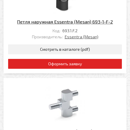
Ваш телефон
Ваше имя
Петля наружная Essentra (Mesan) 693-1-F-2
Код:
693.1.F.2
Ваш e-mail
Ваш телефон
Производитель:
Essentra (Mesan)
Смотреть в каталоге (pdf)
Прикрепить файл
Комментарий
Оформить заявку
Добавить файл
Комментарий к заказу
Я даю свое согласие на обработку моих