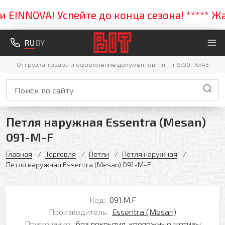
NNOVA! Успейте до конца сезона! ***** Жарк
RU
BY
Отгрузка товара и оформление документов: пн-пт 9:00-16:45
Петля наружная Essentra (Mesan)
091-M-F
Главная
Торговля
Петли
Петля наружная
Петля наружная Essentra (Mesan) 091-M-F
Код:
091.M.F
Производитель:
Essentra (Mesan)
Примечание:
без покрытия, крепежные метизы