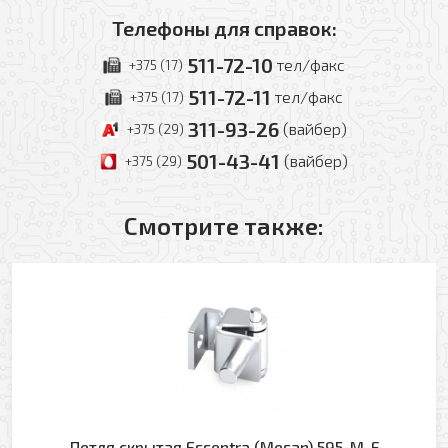
Телефоны для справок:
Оформить заявку
511-72-10
тел/факс
+375 (17)
511-72-11
тел/факс
+375 (17)
Ваше имя
311-93-26
(вайбер)
+375 (29)
Заказать обратный звонок
501-43-41
(вайбер)
+375 (29)
Ваш телефон
Ваше имя
Смотрите также:
Ваш e-mail
Ваш телефон
Прикрепить файл
Комментарий
Добавить файл
Петля скрытая Essentra (Mesan) 595-M-F