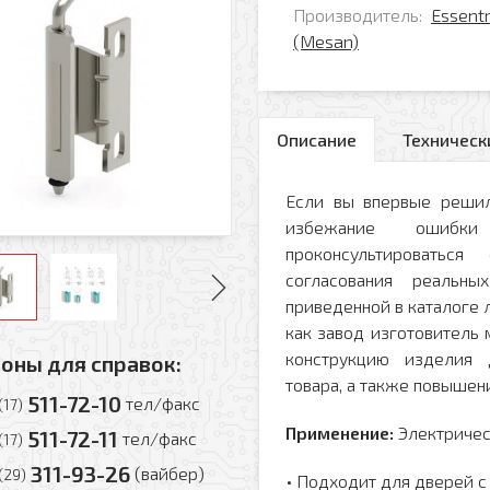
Производитель:
Essent
(Mesan)
Описание
Техническ
Если вы впервые решил
избежание ошибк
проконсультировать
согласования реальн
приведенной в каталоге л
как завод изготовитель
конструкцию изделия 
оны для справок:
товара, а также повышени
511-72-10
тел/факс
(17)
Применение:
Электричес
511-72-11
тел/факс
(17)
311-93-26
(вайбер)
(29)
• Подходит для дверей с