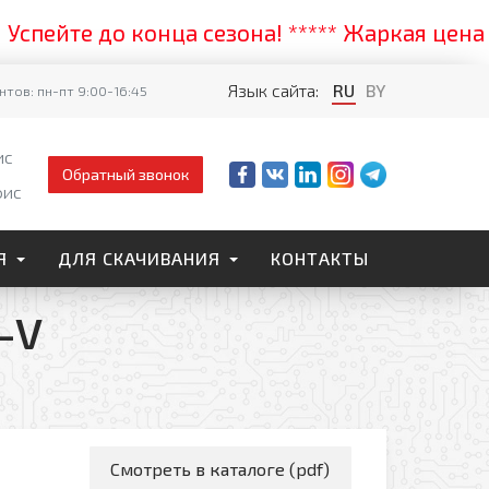
те до конца сезона! ***** Жаркая цена на со
Язык сайта:
RU
BY
тов: пн-пт 9:00-16:45
ис
Обратный звонок
фис
Я
ДЛЯ СКАЧИВАНИЯ
КОНТАКТЫ
-V
Смотреть в каталоге (pdf)