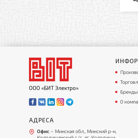
ИНФО
Произв
Торговл
ООО «БИТ Электро»
Бренды
О комп
АДРЕСА
Офис
– Минская обл., Минский р-н,
Колодищанский с/с, аг. Колодищи,