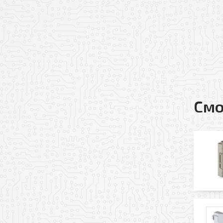
Добавить файл
Согласен(-на) на по
Я даю свое согласие
Политикой обработк
* — поля, обязательные 
Смо