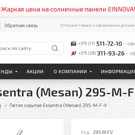
ая цена на солнечные панели EINNOVA! Успей
Обратная связь
Отгрузка товара и оформление докумен
511-72-10
оф
+375 (17)
311-93-26
о
+375 (29)
ЕНДЫ
АКЦИИ
О КОМПАНИИ
ИНФОРМАЦИ
sentra (Mesan) 295-M-F
я
Петля скрытая Essentra (Mesan) 295-M-F-V
Код:
295.M.F.V