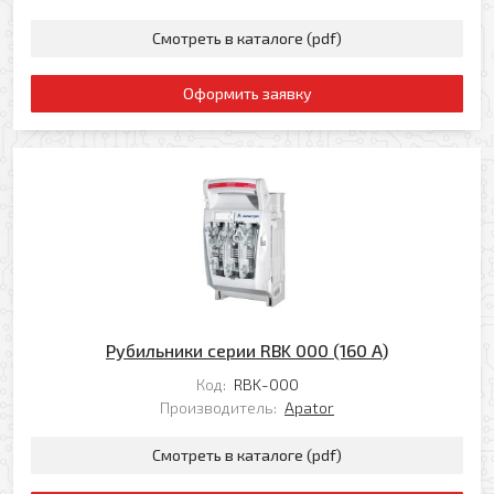
Смотреть в каталоге (pdf)
Ваш e-mail
Ваш телефон
Оформить заявку
Прикрепить файл
Комментарий
Добавить файл
Комментарий к заказу
Рубильники серии RBK 000 (160 A)
Код:
RBK-000
Я даю свое согласие на обработку моих
Производитель:
Apator
персональных данных в соответствии с
Политикой обработки персональных данных
*
Смотреть в каталоге (pdf)
* — поля, обязательные для заполнения
Согласен(-на) на получение рассылки