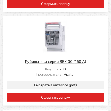
Оформить заявку
Я даю свое согласие на обработку моих
Перезвоните мне
персональных данных в соответствии с
Политикой обработки персональных данных
*
* — поля, обязательные для заполнения
Отправить
Рубильники серии RBK 00 (160 A)
Код:
RBK-00
Производитель:
Apator
Смотреть в каталоге (pdf)
Оформить заявку