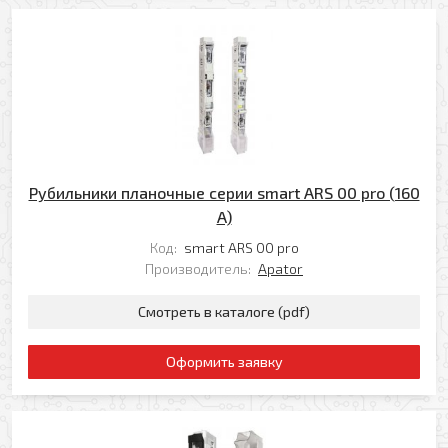
Прикрепить файл
Комментарий
Добавить файл
Комментарий к заказу
Рубильники планочные серии smart ARS 00 pro (160
A)
Код:
smart ARS 00 pro
Производитель:
Apator
Я даю свое согласие на обработку моих
персональных данных в соответствии с
Смотреть в каталоге (pdf)
Политикой обработки персональных данных
*
Оформить заявку
* — поля, обязательные для заполнения
Согласен(-на) на получение рассылки
Я даю свое согласие на обработку моих
Перезвоните мне
персональных данных в соответствии с
Политикой обработки персональных данных
*