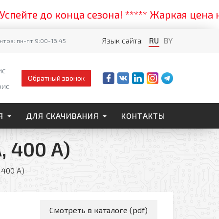
те до конца сезона! ***** Жаркая цена на с
Язык сайта:
RU
BY
тов: пн-пт 9:00-16:45
ис
Обратный звонок
фис
Я
ДЛЯ СКАЧИВАНИЯ
КОНТАКТЫ
 400 A)
 400 A)
Смотреть в каталоге (pdf)