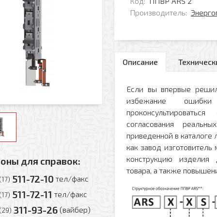
Код:
ППВР ARS 2
Производитель:
Энерго
Описание
Техническ
Если вы впервые решил
избежание ошибк
проконсультировать
согласования реальн
приведенной в каталоге л
как завод изготовитель
конструкцию изделия 
оны для справок:
товара, а также повышени
511-72-10
тел/факс
(17)
511-72-11
тел/факс
(17)
311-93-26
(вайбер)
(29)