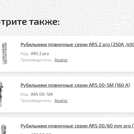
Комментарий
трите также:
Рубильники планочные серии ARS 2 pro (250А ,400
Код:
ARS 2 pro
Производитель:
Apator
лучение рассылки
Я даю свое согласие на обработку моих
 на обработку моих персональных данных в соответствии с
персональных данных в соответствии с
и персональных данных
*
Политикой обработки персональных данных
*
Рубильники планочные серии ARS 00-SM (160 A)
для заполнения
Код:
ARS 00-SM
* — поля, обязательные для
Перезвоните мне
Производитель:
Apator
заполнения
Рубильники планочные серии ARS 00/60 mm pro (