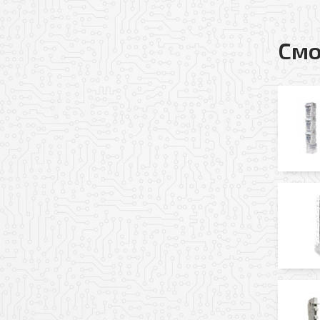
Ваш e-mail
Смо
Прикрепить файл
Добавить файл
Согласен(-на) на по
Я даю свое согласие
Политикой обработк
* — поля, обязательные 