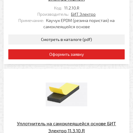
Ваше имя
Код:
11.2.10.R
Производитель:
БИТ Электро
Заказать обратный звонок
Примечание:
Каучук EPDM (резина пористая) на
Ваш телефон
самоклеящейся основе
Ваше имя
Смотреть в каталоге (pdf)
Ваш e-mail
Оформить заявку
Ваш телефон
Прикрепить файл
Комментарий
Добавить файл
Комментарий к заказу
Уплотнитель на самоклеящейся основе БИТ
Электро 11.3.10.R