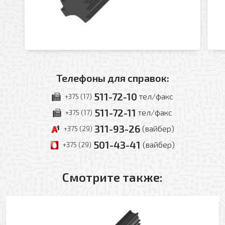
Я даю свое согласие на обработку моих
персональных данных в соответствии с
Телефоны для справок:
Политикой обработки персональных данных
*
511-72-10
тел/факс
+375 (17)
* — поля, обязательные для заполнения
Согласен(-на) на получение рассылки
511-72-11
тел/факс
+375 (17)
Я даю свое согласие на обработку моих
Перезвоните мне
персональных данных в соответствии с
311-93-26
(вайбер)
+375 (29)
Политикой обработки персональных данных
*
501-43-41
(вайбер)
+375 (29)
* — поля, обязательные для заполнения
Смотрите также:
Отправить