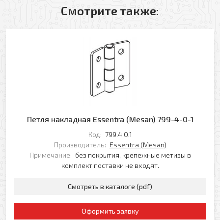
Смотрите также:
Оформить заявку
Ваше имя
Заказать обратный звонок
Ваш телефон
Ваше имя
Петля накладная Essentra (Mesan) 799-4-0-1
Код:
799.4.0.1
Ваш e-mail
Производитель:
Essentra (Mesan)
Ваш телефон
Примечание:
без покрытия, крепежные метизы в
комплект поставки не входят.
Прикрепить файл
Смотреть в каталоге (pdf)
Комментарий
Добавить файл
Оформить заявку