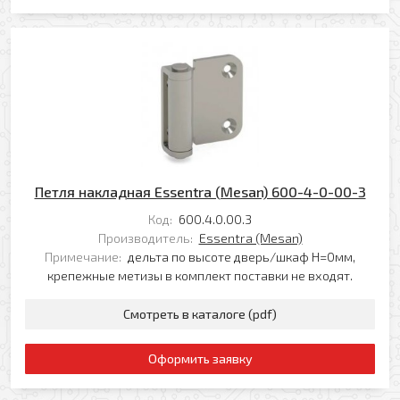
Комментарий к заказу
Я даю свое согласие на обработку моих
персональных данных в соответствии с
Политикой обработки персональных данных
*
Петля накладная Essentra (Mesan) 600-4-0-00-3
* — поля, обязательные для заполнения
Согласен(-на) на получение рассылки
Код:
600.4.0.00.3
Я даю свое согласие на обработку моих
Производитель:
Essentra (Mesan)
Перезвоните мне
персональных данных в соответствии с
Примечание:
дельта по высоте дверь/шкаф H=0мм,
Политикой обработки персональных данных
*
крепежные метизы в комплект поставки не входят.
* — поля, обязательные для заполнения
Смотреть в каталоге (pdf)
Отправить
Оформить заявку