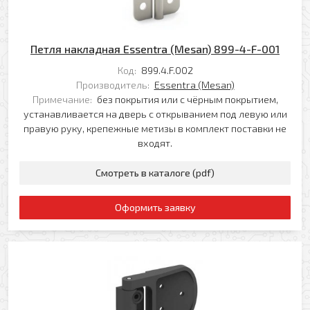
Петля накладная Essentra (Mesan) 899-4-F-001
Я даю свое согласие на обработку моих
персональных данных в соответствии с
Код:
899.4.F.002
Политикой обработки персональных данных
*
Производитель:
Essentra (Mesan)
Примечание:
без покрытия или с чёрным покрытием,
* — поля, обязательные для заполнения
Согласен(-на) на получение рассылки
устанавливается на дверь с открыванием под левую или
Я даю свое согласие на обработку моих
правую руку, крепежные метизы в комплект поставки не
Перезвоните мне
персональных данных в соответствии с
входят.
Политикой обработки персональных данных
*
Смотреть в каталоге (pdf)
* — поля, обязательные для заполнения
Отправить
Оформить заявку