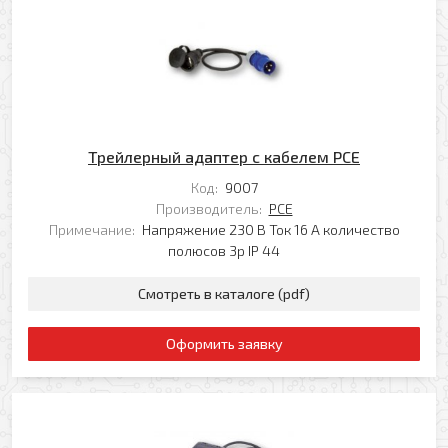
Я даю свое согласие на обработку моих
Перезвоните мне
персональных данных в соответствии с
Политикой обработки персональных данных
*
* — поля, обязательные для заполнения
Отправить
Трейлерный адаптер с кабелем PCE
Код:
9007
Производитель:
PCE
Примечание:
Напряжение 230 В Ток 16 А количество
полюсов 3p IP 44
Смотреть в каталоге (pdf)
Оформить заявку