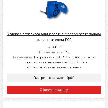
Ваш e-mail
Ваш телефон
Прикрепить файл
Угловая встраиваемая розетка с вспомогательным
Комментарий
выключателем PCE
Добавить файл
Код:
413-6h
Производитель:
PCE
Комментарий к заказу
Примечание:
Напряжение 230 В Ток 16 А количество
полюсов 3 винтовые зажимы IP 44/54 со
вспомогательным выключателем
Смотреть в каталоге (pdf)
Оформить заявку
Я даю свое согласие на обработку моих
персональных данных в соответствии с
Политикой обработки персональных данных
*
* — поля, обязательные для заполнения
Согласен(-на) на получение рассылки