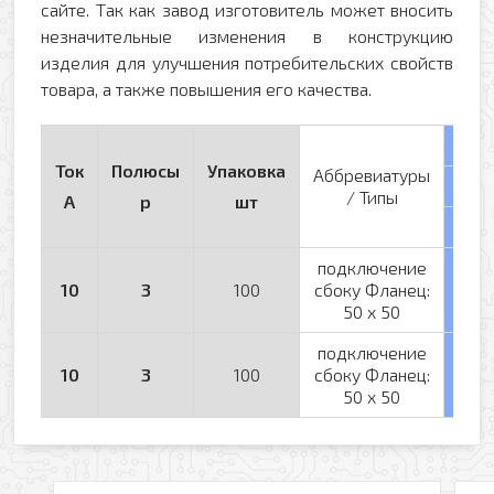
сайте. Так как завод изготовитель может вносить
незначительные изменения в конструкцию
изделия для улучшения потребительских свойств
товара, а также повышения его качества.
~2
Ток
Полюсы
Упаковка
Аббревиатуры
50/
/ Типы
A
p
шт
Кат
подключение
101
10
3
100
сбоку Фланец:
(си
50 x 50
подключение
101
10
3
100
сбоку Фланец:
(чёр
50 x 50