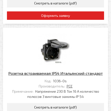
Заказать обратный звонок
Смотреть в каталоге (pdf)
Ваш телефон
Ваше имя
Оформить заявку
Ваш e-mail
Ваш телефон
Прикрепить файл
Комментарий
Добавить файл
Розетка встраиваемая IP54 Итальянский стандарт
Комментарий к заказу
Код:
1036-0s
Производитель:
PCE
Примечание:
Напряжение 230 В Ток 16 А количество
полюсов 3 винтовые зажимы IP 54
Смотреть в каталоге (pdf)