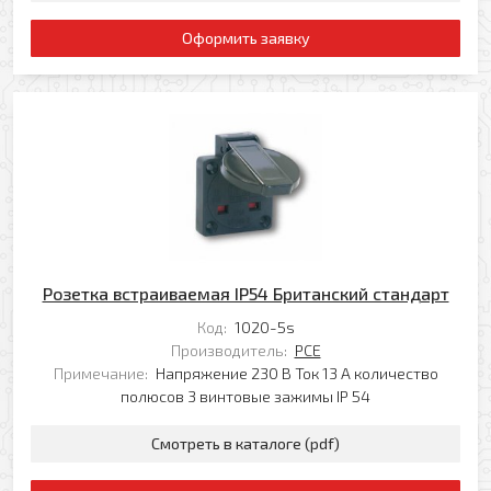
Я даю свое согласие на обработку моих
персональных данных в соответствии с
Оформить заявку
Политикой обработки персональных данных
*
* — поля, обязательные для заполнения
Согласен(-на) на получение рассылки
Я даю свое согласие на обработку моих
Перезвоните мне
персональных данных в соответствии с
Политикой обработки персональных данных
*
* — поля, обязательные для заполнения
Отправить
Розетка встраиваемая IP54 Британский стандарт
Код:
1020-5s
Производитель:
PCE
Примечание:
Напряжение 230 В Ток 13 А количество
полюсов 3 винтовые зажимы IP 54
Смотреть в каталоге (pdf)