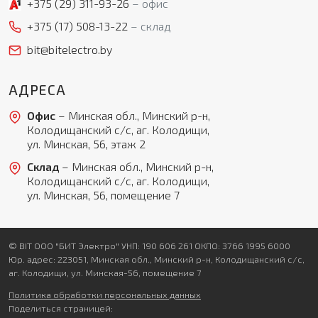
+375 (29)
311-93-26
офис
+375 (17)
508-13-22
склад
bit@bitelectro.by
АДРЕСА
Офис
– Минская обл., Минский р-н,
Колодищанский с/с, аг. Колодищи,
ул. Минская, 56, этаж 2
Склад
– Минская обл., Минский р-н,
Колодищанский с/с, аг. Колодищи,
ул. Минская, 56, помещение 7
© BIT ООО "БИТ Электро" УНП: 190 606 261 ОКПО: 3766 1995 6000
Юр. адрес: 223051, Минская обл., Минский р-н, Колодищанский с/с,
аг. Колодищи, ул. Минская-56, помещение 7
Политика обработки персональных данных
Поделиться страницей: