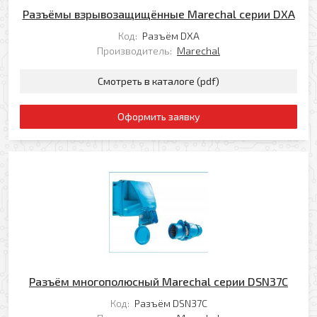
Добавить файл
Разъёмы взрывозащищённые Marechal серии DXA
Комментарий к заказу
Код:
Разъём DXA
Производитель:
Marechal
Смотреть в каталоге (pdf)
Оформить заявку
Я даю свое согласие на обработку моих
персональных данных в соответствии с
Политикой обработки персональных данных
*
* — поля, обязательные для заполнения
Согласен(-на) на получение рассылки
Я даю свое согласие на обработку моих
Перезвоните мне
персональных данных в соответствии с
Политикой обработки персональных данных
*
* — поля, обязательные для заполнения
Разъём многополюсный Marechal серии DSN37C
Отправить
Код:
Разъём DSN37C