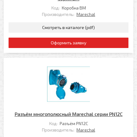
Добавить файл
Код:
Коробка BM
Производитель:
Marechal
Комментарий к заказу
Смотреть в каталоге (pdf)
Оформить заявку
Я даю свое согласие на обработку моих
персональных данных в соответствии с
Политикой обработки персональных данных
*
* — поля, обязательные для заполнения
Согласен(-на) на получение рассылки
Я даю свое согласие на обработку моих
Перезвоните мне
персональных данных в соответствии с
Политикой обработки персональных данных
*
Разъём многополюсный Marechal серии PN12C
* — поля, обязательные для заполнения
Код:
Разъём PN12C
Производитель:
Marechal
Отправить