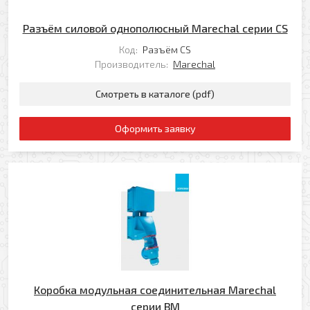
Разъём силовой однополюсный Marechal серии CS
Код:
Разъём CS
Производитель:
Marechal
Оформить заявку
Смотреть в каталоге (pdf)
Ваше имя
Оформить заявку
Заказать обратный звонок
Ваш телефон
Ваше имя
Ваш e-mail
Ваш телефон
Коробка модульная соединительная Marechal
Прикрепить файл
Комментарий
серии BM