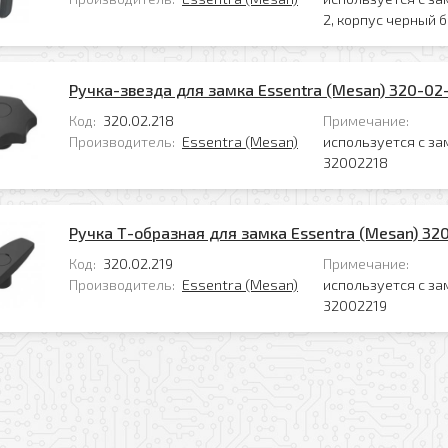
2, корпус черный б
Ручка-звезда для замка Essentra (Mesan) 320-02
Код:
320.02.218
Примечание:
Производитель:
Essentra (Mesan)
используется с за
32002218
Заказать обратный звонок
у
Ручка Т-образная для замка Essentra (Mesan) 32
Код:
320.02.219
Примечание:
Ваше имя
Производитель:
Essentra (Mesan)
используется с за
Комментарий к заказу
32002219
Ваш телефон
Комментарий