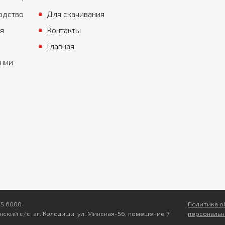
одство
Для скачивания
я
Контакты
Главная
ании
95 6000
Политика о
нский с/с, аг. Колодищи, ул. Минская-56, помещение 7
персональн