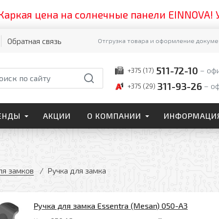
ая цена на солнечные панели EINNOVA! Успей
Обратная связь
Отгрузка товара и оформление докумен
511-72-10
оф
+375 (17)
311-93-26
о
+375 (29)
ЕНДЫ
АКЦИИ
О КОМПАНИИ
ИНФОРМАЦИ
ля замков
Ручка для замка
Ручка для замка Essentra (Mesan) 050-A3