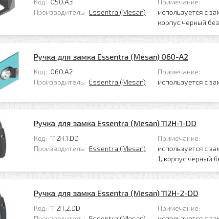
Код:
050.A3
Примечание:
Производитель:
Essentra (Mesan)
используется с за
корпус черный без
Ручка для замка Essentra (Mesan) 060-A2
Код:
060.A2
Примечание:
Производитель:
Essentra (Mesan)
используется с за
Ручка для замка Essentra (Mesan) 112H-1-DD
Код:
112Н.1.DD
Примечание:
Производитель:
Essentra (Mesan)
используется с за
1, корпус черный б
Ручка для замка Essentra (Mesan) 112H-2-DD
Код:
112Н.2.DD
Примечание:
Производитель:
Essentra (Mesan)
используется с за