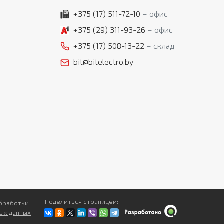
+375 (17)
511-72-10
офис
+375 (29)
311-93-26
офис
+375 (17)
508-13-22
склад
bit@bitelectro.by
Поделиться страницей:
бработки
ых данных