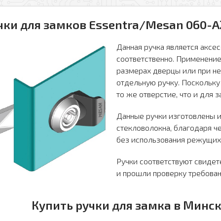
чки для замков Essentra/Mesan 060-A
Данная ручка является аксес
соответственно. Применение
размерах дверцы или при н
отдельную ручку. Поскольку
лучение рассылки
то же отверстие, что и для з
Я даю свое согласие на обработку моих
 на обработку моих персональных данных в соответствии с
Данные ручки изготовлены 
персональных данных в соответствии с
и персональных данных
*
Политикой обработки персональных данных
*
стекловолокна, благодаря ч
без использования режущих
для заполнения
* — поля, обязательные для
Перезвоните мне
заполнения
Ручки соответствуют свидет
и прошли проверку требован
Купить ручки для замка в Минске: