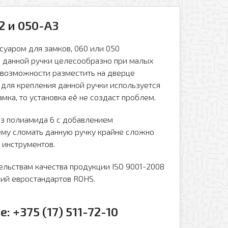
2 и 050-A3
суаром для замков, 060 или 050
 данной ручки целесообразно при малых
евозможности разместить на дверце
 для крепления данной ручки используется
амка, то установка её не создаст проблем.
из полиамида 6 с добавлением
ему сломать данную ручку крайне сложно
 инструментов.
Отправить
ельствам качества продукции ISO 9001-2008
ий евростандартов ROHS.
 +375 (17) 511-72-10