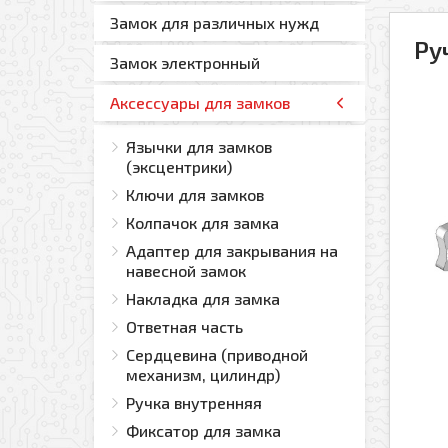
Ваш e-mail
Замок для различных нужд
Ру
Замок электронный
Аксессуары для замков
Прикрепить файл
Язычки для замков
Добавить файл
(эксцентрики)
Согласен(-на) на по
Ключи для замков
Колпачок для замка
Я даю свое согласие
Политикой обработк
Адаптер для закрывания на
навесной замок
* — поля, обязательные 
Накладка для замка
Ответная часть
Сердцевина (приводной
механизм, цилиндр)
Ручка внутренняя
Фиксатор для замка