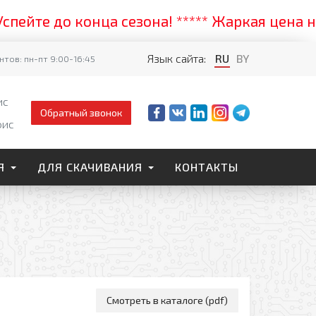
те до конца сезона! ***** Жаркая цена на с
Язык сайта:
RU
BY
тов: пн-пт 9:00-16:45
ис
Обратный звонок
фис
Я
ДЛЯ СКАЧИВАНИЯ
КОНТАКТЫ
Смотреть в каталоге (pdf)