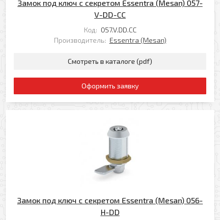
Замок под ключ с секретом Essentra (Mesan) 057-
Заказать обратный звонок
V-DD-CC
Ваш телефон
Код:
057.V.DD.CC
Ваше имя
Производитель:
Essentra (Mesan)
Смотреть в каталоге (pdf)
Ваш e-mail
Ваш телефон
Оформить заявку
Прикрепить файл
Комментарий
Добавить файл
Комментарий к заказу
Замок под ключ с секретом Essentra (Mesan) 056-
H-DD