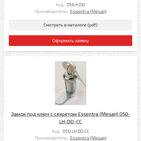
Я даю свое согласие на обработку моих
Код:
056.H.DD
персональных данных в соответствии с
Производитель:
Essentra (Mesan)
Политикой обработки персональных данных
*
Смотреть в каталоге (pdf)
* — поля, обязательные для заполнения
Согласен(-на) на получение рассылки
Я даю свое согласие на обработку моих
Перезвоните мне
Оформить заявку
персональных данных в соответствии с
Политикой обработки персональных данных
*
* — поля, обязательные для заполнения
Отправить
Замок под ключ с секретом Essentra (Mesan) 050-
LH-DD-CC
Код:
050.LH.DD.CC
Производитель:
Essentra (Mesan)