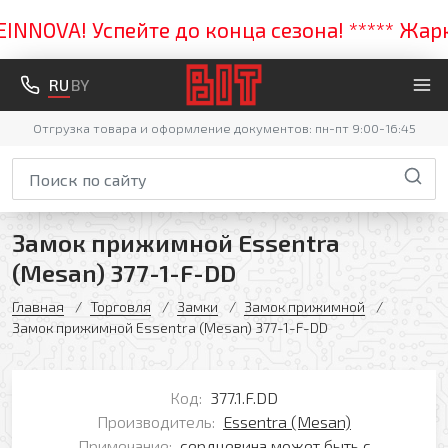
OVA! Успейте до конца сезона! ***** Жаркая
RU
BY
Отгрузка товара и оформление документов: пн-пт 9:00-16:45
Замок прижимной Essentra
(Mesan) 377-1-F-DD
Главная
Торговля
Замки
Замок прижимной
Замок прижимной Essentra (Mesan) 377-1-F-DD
Код:
377.1.F.DD
Производитель:
Essentra (Mesan)
Примечание:
сердцевина может быть с