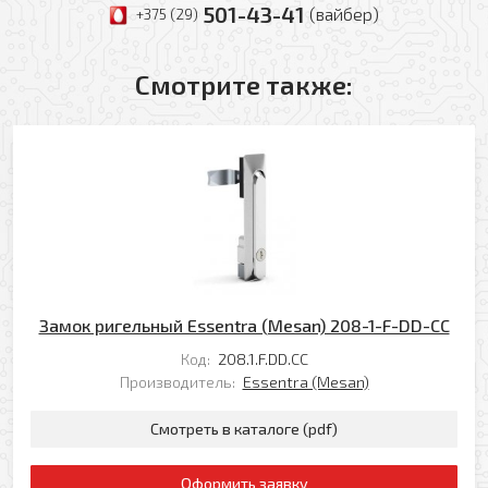
Оформить заявку
501-43-41
(вайбер)
+375 (29)
Ваше имя
Смотрите также:
Заказать обратный звонок
Ваш телефон
Ваше имя
Ваш e-mail
Ваш телефон
Замок ригельный Essentra (Mesan) 208-1-F-DD-CC
Прикрепить файл
Код:
208.1.F.DD.CC
Комментарий
Производитель:
Essentra (Mesan)
Добавить файл
Смотреть в каталоге (pdf)
Комментарий к заказу
Оформить заявку