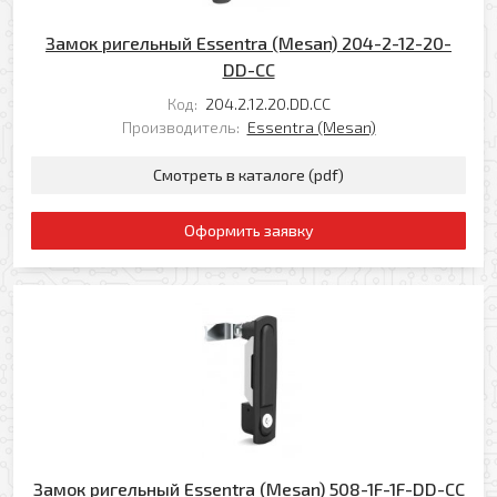
Ваш телефон
Ваше имя
Замок ригельный Essentra (Mesan) 204-2-12-20-
DD-CC
Код:
204.2.12.20.DD.CC
Ваш e-mail
Ваш телефон
Производитель:
Essentra (Mesan)
Смотреть в каталоге (pdf)
Прикрепить файл
Комментарий
Оформить заявку
Добавить файл
Комментарий к заказу
Я даю свое согласие на обработку моих
персональных данных в соответствии с
Замок ригельный Essentra (Mesan) 508-1F-1F-DD-CC