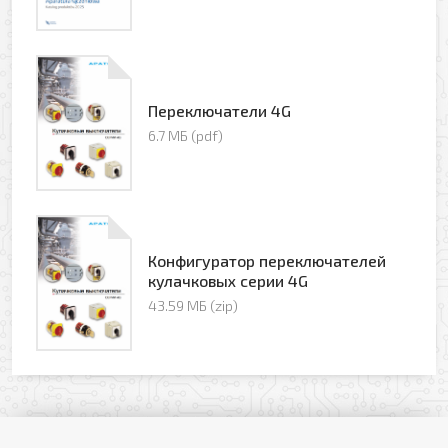
Оформить заявку
Ваше имя
Переключатели 4G
6.7 МБ (pdf)
Заказать обратный звонок
Ваш телефон
Ваше имя
Конфигуратор переключателей
Ваш e-mail
кулачковых серии 4G
Ваш телефон
43.59 МБ (zip)
Прикрепить файл
Комментарий
Добавить файл
Комментарий к заказу