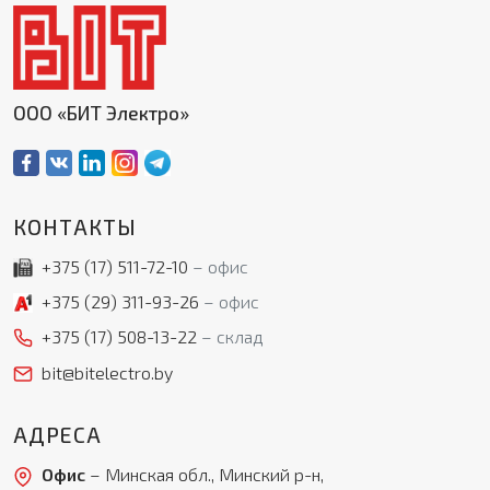
ООО «БИТ Электро»
Я даю свое согласие на обработку моих
персональных данных в соответствии с
Политикой обработки персональных данных
*
КОНТАКТЫ
* — поля, обязательные для заполнения
Согласен(-на) на получение рассылки
+375 (17)
511-72-10
офис
Я даю свое согласие на обработку моих
Перезвоните мне
персональных данных в соответствии с
+375 (29)
311-93-26
офис
Политикой обработки персональных данных
*
+375 (17)
508-13-22
склад
* — поля, обязательные для заполнения
bit@bitelectro.by
Отправить
АДРЕСА
Офис
– Минская обл., Минский р-н,