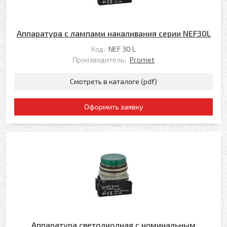
Ваш e-mail
Ваш телефон
Аппаратура с лампами накаливания серии NEF30L
Код:
NEF 30 L
Прикрепить файл
Производитель:
Promet
Комментарий
Добавить файл
Смотреть в каталоге (pdf)
Комментарий к заказу
Оформить заявку
Я даю свое согласие на обработку моих
персональных данных в соответствии с
Политикой обработки персональных данных
*
* — поля, обязательные для заполнения
Согласен(-на) на получение рассылки
Аппаратура светодиодная с номинальным