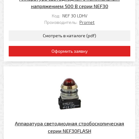
Я даю свое согласие на обработку моих
Перезвоните мне
напряжением 500 В серии NEF30
персональных данных в соответствии с
Политикой обработки персональных данных
*
Код:
NEF 30 LDHV
Производитель:
Promet
* — поля, обязательные для заполнения
Смотреть в каталоге (pdf)
Отправить
Оформить заявку
Аппаратура светодиодная стробоскопическая
серии NEF30FLASH