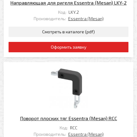
Направляющая для ригеля Essentra (Mesan) LKY-2
Добавить файл
Код:
LKY.2
Производитель:
Essentra (Mesan)
Комментарий к заказу
Смотреть в каталоге (pdf)
Оформить заявку
Я даю свое согласие на обработку моих
персональных данных в соответствии с
Политикой обработки персональных данных
*
* — поля, обязательные для заполнения
Согласен(-на) на получение рассылки
Я даю свое согласие на обработку моих
Перезвоните мне
персональных данных в соответствии с
Политикой обработки персональных данных
*
Поворот плоских тяг Essentra (Mesan) RCC
* — поля, обязательные для заполнения
Код:
RCC
Отправить
Производитель:
Essentra (Mesan)