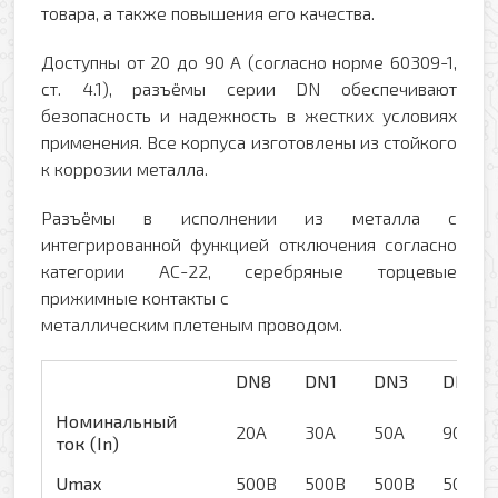
товара, а также повышения его качества.
Доступны от 20 до 90 A (согласно норме 60309-1,
ст. 4.1), разъёмы серии DN обеспечивают
безопасность и надежность в жестких условиях
применения. Все корпуса изготовлены из стойкого
к коррозии металла.
Разъёмы в исполнении из металла с
интегрированной функцией отключения согласно
категории AC-22, серебряные торцевые
прижимные контакты с
металлическим плетеным проводом.
DN8
DN1
DN3
DN6
Номинальный
20А
30А
50А
90A
ток (In)
Umax
500В
500В
500В
500В