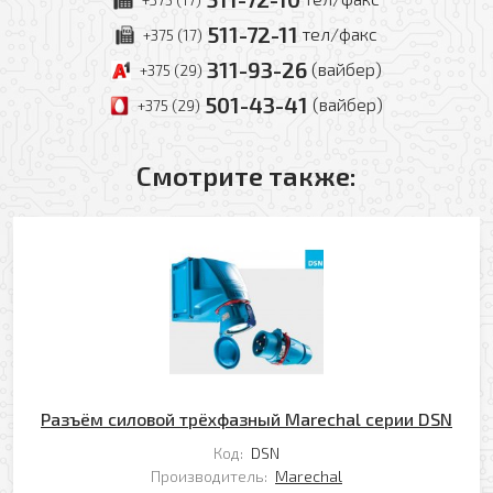
511-72-11
тел/факс
+375 (17)
Оформить заявку
311-93-26
(вайбер)
+375 (29)
501-43-41
(вайбер)
+375 (29)
Ваше имя
Заказать обратный звонок
Смотрите также:
Ваш телефон
Ваше имя
Ваш e-mail
Ваш телефон
Прикрепить файл
Комментарий
Разъём силовой трёхфазный Marechal серии DSN
Добавить файл
Код:
DSN
Производитель:
Marechal
Комментарий к заказу