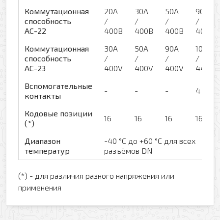
Коммутационная
20А
30А
50А
90A
способность
/
/
/
/
АС-22
400В
400В
400В
400B
Коммутационная
30A
50A
90A
100A
способность
/
/
/
/
АС-23
400V
400V
400V
440B
Вспомогательные
-
-
-
4
контакты
Кодовые позиции
16
16
16
16
(*)
Диапазон
-40 °C до +60 °C для всех
температур
разъёмов DN
(*) - для различия разного напряжения или
применения